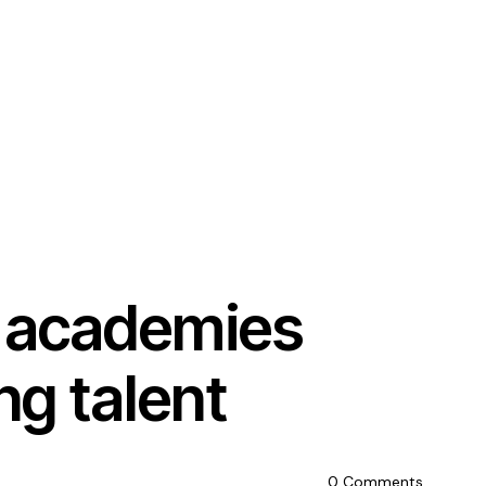
l academies
ng talent
0
Comments