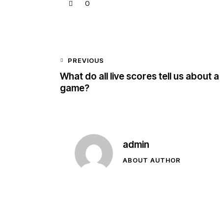
0
PREVIOUS
What do all live scores tell us about a
game?
admin
ABOUT AUTHOR