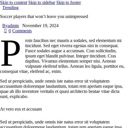
Skip to content
Skip to sidebar
Skip to footer
Trending
Soccer players that won’t leave you unimpressed
By
admin
November 19, 2024
0
Comments
P
roin faucibus nec mauris a sodales, sed elementum mi
tincidunt. Sed eget viverra egestas nisi in consequat.
Fusce sodales augue a accumsan. Cras sollicitudin,
ipsum eget blandit pulvinar. Integer tincidunt. Cras
dapibus. Vivamus elementum semper nisi. Aenean
vulputate eleifend tellus. Aenean leo ligula, porttitor eu,
consequat vitae, eleifend ac, enim.
Sed ut perspiciatis, unde omnis iste natus error sit voluptatem
accusantium doloremque laudantium, totam rem aperiam eaque ipsa,
quae ab illo inventore veritatis et quasi architecto beatae vitae dicta
sunt, explicabo.
At vero eos et accusam
Sed ut perspiciatis, unde omnis iste natus error sit voluptatem
accusantium doloremque laudantium, totam rem aperiam eaque ipsa,