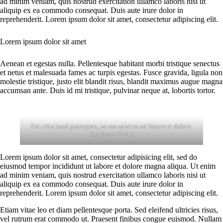
ad minim veniam, quis nostrud exercitation ullamco laboris nisi ut
aliquip ex ea commodo consequat. Duis aute irure dolor in
reprehenderit. Lorem ipsum dolor sit amet, consectetur adipiscing elit.
Lorem ipsum dolor sit amet
Aenean et egestas nulla. Pellentesque habitant morbi tristique senectus
et netus et malesuada fames ac turpis egestas. Fusce gravida, ligula non
molestie tristique, justo elit blandit risus, blandit maximus augue magna
accumsan ante. Duis id mi tristique, pulvinar neque at, lobortis tortor.
Stet clita kasd gubergren, no sea sanctus est labore et dolore.
By
Kevin Smith
Lorem ipsum dolor sit amet, consectetur adipisicing elit, sed do
eiusmod tempor incididunt ut labore et dolore magna aliqua. Ut enim
ad minim veniam, quis nostrud exercitation ullamco laboris nisi ut
aliquip ex ea commodo consequat. Duis aute irure dolor in
reprehenderit. Lorem ipsum dolor sit amet, consectetur adipiscing elit.
Etiam vitae leo et diam pellentesque porta. Sed eleifend ultricies risus,
vel rutrum erat commodo ut. Praesent finibus congue euismod. Nullam